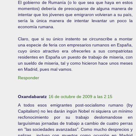
El gobierno de Rumanía (o lo que sea que haya en estos
momentos) debería de preocuparse de alguna manera de
intentar que los jóvenes que emigraron volvieran a su país,
sería la única manera de intentar levantar un poco la
economía rumana.
Claro, que si su único instento se circunscribe a montar
una especie de feria con empresarios rumanos en España,
cuyo único atractivo era ofrecerles a sus compatriotas
residentes en España un puesto de trabajo de miseria, con
un sueldo de miseria, tal y como hicieron hace unos meses
en Madrid, pues mal vamos.
Responder
Oxandabaratz
16 de octubre de 2009 a las 2:15
A todos esos emigrantes post-socialismo rumano (by
Capitalism) no les darán ingún Nobel ni siquiera un mínimo
recfonocimiento por su trabajo deslomandose en
larguísimas jornadas de trabajo a cambio de cuatro perras
en "las sociedades avanzadas". Como mucho desprecios y
palizas., incluso con muertos como ocurrión en Madrid